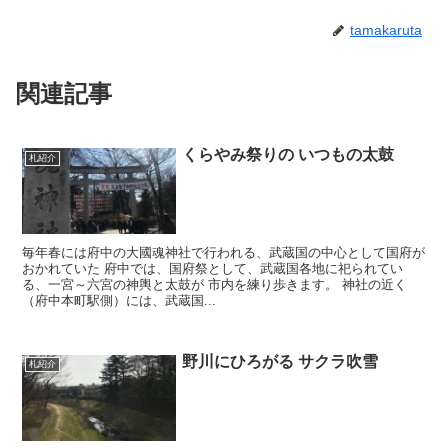
tamakaruta
関連記事
くらやみ祭りの いつもの太鼓
札紹介
毎年春には府中の大國魂神社で行われる、武蔵国の中心として国府が
おかれていた 府中では、国府祭として、武蔵国各地に祀られてい
る、一宮～六宮の神輿と太鼓が 市内を練り歩きます。 神社の近く
（府中本町駅側）には、武蔵国...
野川にひろがる サクラ吹雪
札紹介