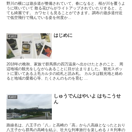
野川の横には遊歩道が整備されていて、春になると、桜が川を覆うよ
うに咲いていて 散る花びらがライトアップされていたりすると、と
ても綺麗です。 カワセミも見ることができます。調布の遊歩道付近
で低空飛行で飛んでいる姿を何度か...
はじめに
札紹介
2018年の晩秋、家族で群馬県の四万温泉へ出かけたときのこと、 周
辺地域の観光をしながらあることに目が止まりました。 観光スポッ
トに置いてある上毛カルタの絵札と読み札。 カルタは観光地と絡め
ると地域の愛着心等、たくさんのものを育む ...
しゅうでんはやいよ はちこうせ
札紹介
ん
路線名は、八王子の「八」と高崎の「高」から八高線となったとおり
八王子から群馬の高崎を結ぶ、壮大な列車旅行を楽しめるＪＲ列車の