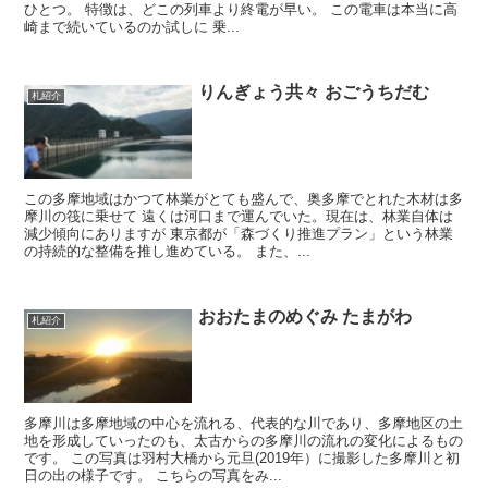
ひとつ。 特徴は、どこの列車より終電が早い。 この電車は本当に高
崎まで続いているのか試しに 乗...
りんぎょう共々 おごうちだむ
札紹介
この多摩地域はかつて林業がとても盛んで、奥多摩でとれた木材は多
摩川の筏に乗せて 遠くは河口まで運んでいた。現在は、林業自体は
減少傾向にありますが 東京都が「森づくり推進プラン」という林業
の持続的な整備を推し進めている。 また、...
おおたまのめぐみ たまがわ
札紹介
多摩川は多摩地域の中心を流れる、代表的な川であり、多摩地区の土
地を形成していったのも、太古からの多摩川の流れの変化によるもの
です。 この写真は羽村大橋から元旦(2019年）に撮影した多摩川と初
日の出の様子です。 こちらの写真をみ...